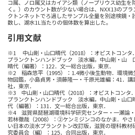
コ属、ノロ属又はカイアシ類（ノープリウス幼生を
く。）のカウント数が少ない場合は、NXX13のプラ
クトンネットでろ過したサンプル全量を別途検鏡・
数し、湖水1L当たりの個体数を算出した。
引用文献
※1 中山剛・山口晴代（2018）：オピストコンタ
プランクトンハンドブック 淡水編，中山剛・山 
晴代（編著）：122．文一総合出版，東京．
※2 稲森悠平（1995）：1.4微小後生動物．環境微
物図鑑，小島貞男・須藤隆一・千原光雄編：41．講
社，東京．
※3 中山剛・山口晴代（2018）：オピストコンタ
プランクトンハンドブック 淡水編，中山剛・山口
代（編著）：131．文一総合出版，東京．
※4 滋賀県琵琶湖環境科学研究センター・一瀬論
若林徹哉（2008）：②ケンミジンコのなかま．やさ
い日本の淡水プランクトン改訂版，滋賀の理科教材
究委員会（編）：125．合同出版，東京．