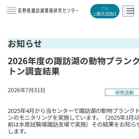


一般の方向け
概要・役割
お知らせ

研究活動

2026年度の諏訪湖の動物プラン
データベース
トン調査結果

2026年7月31日
研究活動
小
中
大
2025年4月から当センターで諏訪湖の動物プランク
ンのモニタリングを実施しています。（2025年3月
前は水産試験場諏訪支場で実施）その結果をお知ら
します。