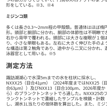
形をしている。※3、※4
ミジンコ類
多くは長さ0.3～2mm程の甲殻類。普通体はほぼ楕
形。頭部と胴部に分かれ、胴部の体節性は不明瞭で
右から背甲で覆われる。頭部には大きな複眼が１個
り、小さな単眼もある。左右に大きく伸びた手のよ
な構造は第２触角であり、途中から二叉に分かれ、
泳器官として用いる。※5
測定方法
諏訪湖湖心で水深5mまでの水を柱状に採水し、
NXXX25（目合41μm）（2024年度まではNXX25（
合63μm））及びNXX13（目合100μm、2026年度か
ら）のプランクトンネットでろ過した。NXXX25の
ランクトンネットで濃縮したサンプルを検鏡・計数
し、湖水1L当たりの個体数を算出した。また、ミジ