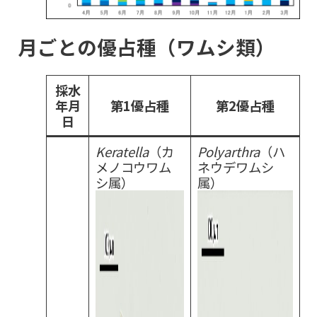
月ごとの優占種（ワムシ類）
採水
年月
第1優占種
第2優占種
日
Keratella
（カ
Polyarthra
（ハ
メノコウワム
ネウデワムシ
シ属）
属）