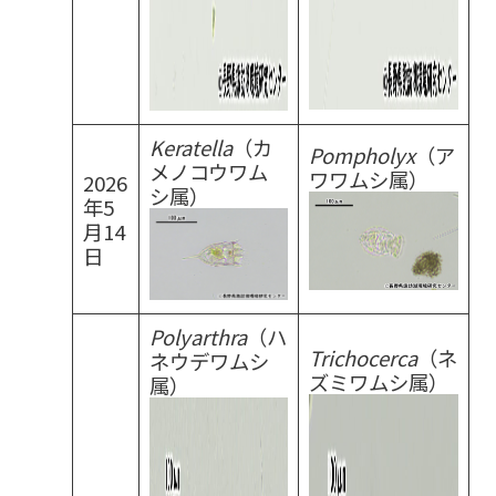
Keratella
（カ
Pompholyx
（ア
メノコウワム
ワワムシ属）
2026
シ属）
年5
月14
日
Polyarthra
（ハ
Trichocerca
（ネ
ネウデワムシ
ズミワムシ属）
属）