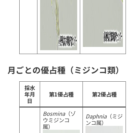
月ごとの優占種（ミジンコ類）
採水
年月
第1優占種
第2優占種
日
Bosmina
（ゾ
Daphnia
（ミジ
ウミジンコ
ンコ属）
属）