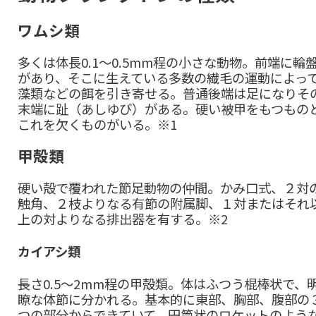
ワムシ類
多くは体長0.1～0.5mm程の小さな動物。前端に輪
があり、そこに生えている多数の繊毛の運動によっ
藻類などの餌を引き寄せる。普通後端は足になりそ
末端に趾（あしゆび）がある。硬い被甲をもつもの
これを欠くものがいる。※1
甲殻類
硬い殻で覆われた節足動物の仲間。かみ口式、２対
触角、２枝よりなる有節の附属脚、１対またはそれ
上の対よりなる排出器を有する。※2
カイアシ類
長さ0.5～2mm程の甲殻類。体はふつう棍棒状で、
瞭な体節に分かれる。基本的に東部、胸部、腹部の
つの部分からできていて、円筒状のロケットのよう