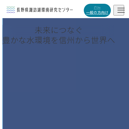


一般の方向け
未来につなぐ
概要・役割
豊かな水環境を信州から世界へ

研究活動

データベース

小
中
大