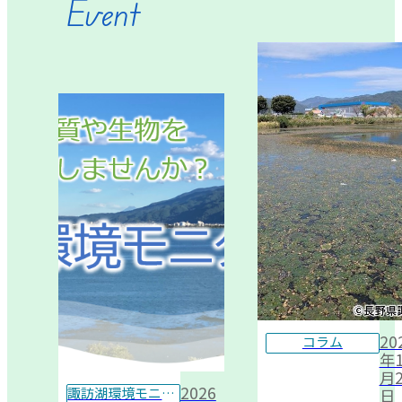
Event
20
コラム
年1
月2
2026
諏訪湖環境モニター
日