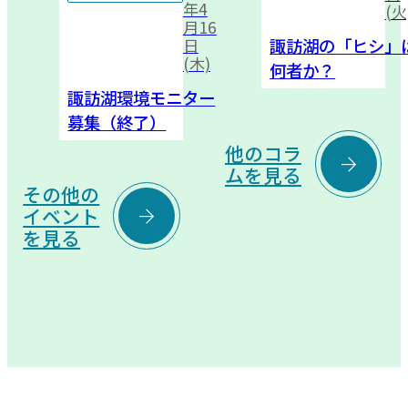
年4
(火
月16
諏訪湖の「ヒシ」
日
(木)
何者か？
諏訪湖環境モニター
募集（終了）
他のコラ

ムを見る
その他の

イベント
を見る