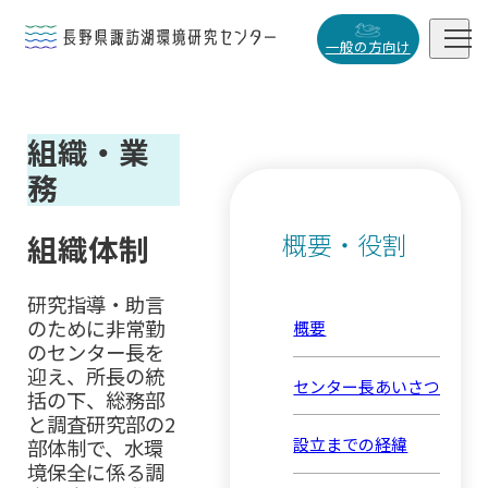


一般の方向け
概要・役割
組織・業

研究活動
務

データベース
概要・役割
組織体制

研究指導・助言
のために非常勤
概要
のセンター長を
小
中
大
迎え、所長の統
センター長あいさつ
括の下、総務部
と調査研究部の2
設立までの経緯
部体制で、水環
境保全に係る調