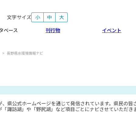
文字サイズ
小
中
大
タベース
刊行物
イベント
>
長野県水環境情報ナビ
が、県公式ホームページを通じて発信されています。県民の皆
が「諏訪湖」や「野尻湖」など項目ごとにナビさせていただき