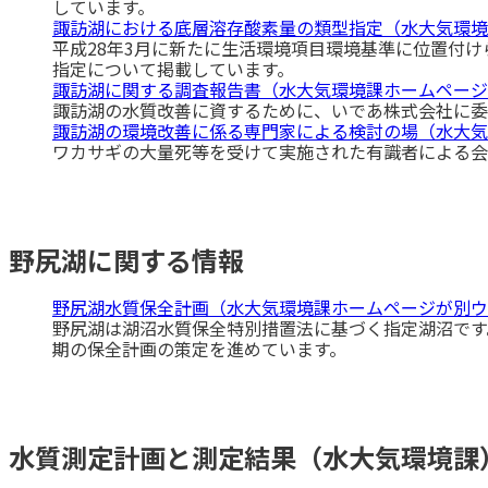
しています。
諏訪湖における底層溶存酸素量の類型指定（水大気環境
平成28年3月に新たに生活環境項目環境基準に位置付
指定について掲載しています。
諏訪湖に関する調査報告書（水大気環境課ホームページ
諏訪湖の水質改善に資するために、いであ株式会社に委
諏訪湖の環境改善に係る専門家による検討の場（水大気
ワカサギの大量死等を受けて実施された有識者による会
野尻湖に関する情報
野尻湖水質保全計画（水大気環境課ホームページが別ウ
野尻湖は湖沼水質保全特別措置法に基づく指定湖沼です
期の保全計画の策定を進めています。
水質測定計画と測定結果（水大気環境課