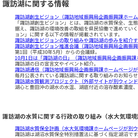
諏訪湖に関する情報
諏訪湖創生ビジョン（諏訪地域振興局企画振興課ホーム
「諏訪湖創生ビジョン」とは、諏訪湖の水質保全、生態
据え、諏訪湖の環境改善の取組を県民協働で進めていく
ョン」に関する以下の情報が掲載されています。
諏訪湖創生ビジョンの取り組みや諏訪湖の歩みを紹介す
諏訪湖創生ビジョン推進会議（諏訪地域振興局企画振興
第1回（平成30年5月）からの会議録。
10月1日は「諏訪湖の日」（諏訪地域振興局企画振興
諏訪湖の日の宣言文やイベント紹介。
諏訪湖通信（諏訪地域振興局企画振興課ホームページが
毎月公表されている諏訪湖に関する取り組みのお知らせ
諏訪湖水質観測プロジェクト（外部サイトが別ウィンド
湖心と豊田沖の湖水の水温、湖底付近の溶存酸素濃度、
諏訪湖の水質に関する行政の取り組み（水大気環境
諏訪湖水質保全計画（水大気環境課ホームページが別ウ
諏訪湖は湖沼水質保全特別措置法に基づく指定湖沼です