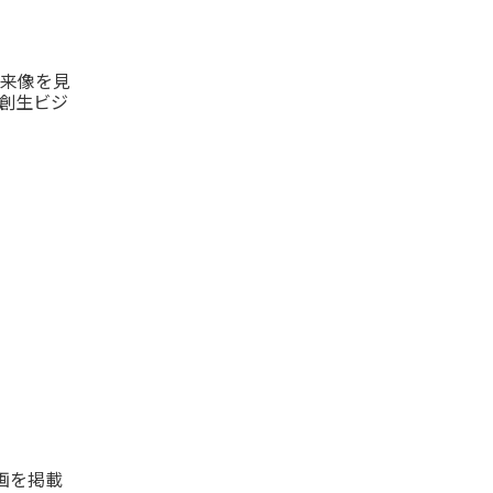
来像を見
創生ビジ
画を掲載