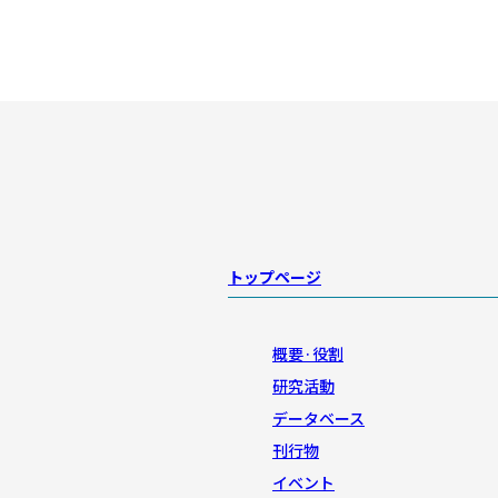
トップページ
概要·役割
研究活動
データベース
刊行物
イベント