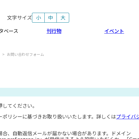
文字サイズ
小
中
大
タベース
刊行物
イベント
>
お問い合わせフォーム
押してください。
ーポリシーに基づきお取り扱いいたします。詳しくは
プライバ
場合、自動返信メールが届かない場合があります。ドメイン
lserc.pref.nagano.jp」が受信できるよう設定いただくか、「Gma