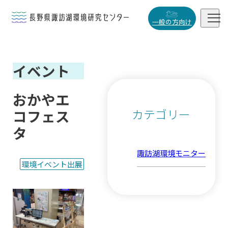


一般の方向け
概要・役割
イベント

研究活動

おかやエ
データベース
カテゴリー
コフェス

タ
諏訪湖環境モニター
環境イベント出展
小
中
大