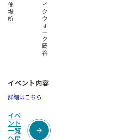
催
イ
場
ク
所
ウ
ォ
ー
ク
岡
谷
イベント内容
詳細はこちら
イベ
ント

一覧
へ戻