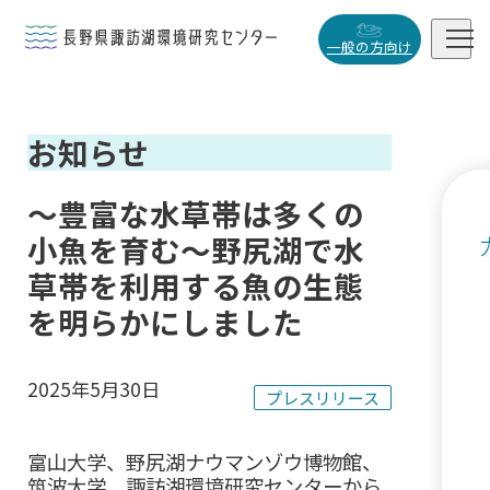


一般の方向け
概要・役割
お知らせ

研究活動

～豊富な水草帯は多くの
データベース
小魚を育む～野尻湖で水

草帯を利用する魚の生態
を明らかにしました
小
中
大
2025年5月30日
プレスリリース
富山大学、野尻湖ナウマンゾウ博物館、
筑波大学、諏訪湖環境研究センターから