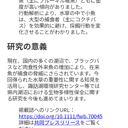
魚（主にブルーギル稚魚）ともに密
度が高い傾向がありました。
行動解析により、水草の中で小魚
は、大型の捕食者（主にコクチバ
ス）を効果的に避け、採餌行動を変
化させることがわかりました。
研究の意義
現在、国内の多くの湖沼で、ブラックバ
スなど肉食性外来魚の増加により、在来
魚が捕食の脅威にさらされています。今
回得られた水草の重要性に関する知見を
活用し、諏訪湖環境研究センター等では
県内湖沼における生物多様性保全に関す
る研究を今後も進めてまいります。
掲載誌へのリンクURL：
https://doi.org/10.1111/fwb.70045
詳細は
共同プレスリリース
をご覧く