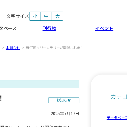
文字サイズ
小
中
大
タベース
刊行物
イベント
>
お知らせ
>
野尻湖クリーンラリーが開催されまし
カテ
！
お知らせ
2025年7月17日
データベー