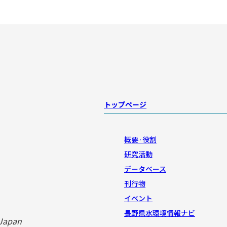
トップページ
概要·役割
研究活動
データベース
刊行物
イベント
長野県水環境情報ナビ
 Japan