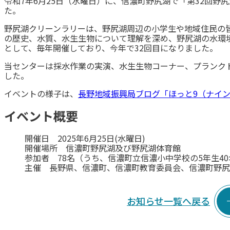
令和7年6月25日（水曜日）に、信濃町野尻湖で「第32回野
た。
野尻湖クリーンラリーは、野尻湖周辺の小学生や地域住民の
の歴史、水質、水生生物について理解を深め、野尻湖の水環
として、毎年開催しており、今年で32回目になりました。
当センターは採水作業の実演、水生生物コーナー、プランクト
した。
イベントの様子は、
長野地域振興局ブログ「ほっと9（ナイ
イベント概要
開催日 2025年6月25日(水曜日)
開催場所 信濃町野尻湖及び野尻湖体育館
参加者 78名（うち、信濃町立信濃小中学校の5年生40
主催 長野県、信濃町、信濃町教育委員会、信濃町野尻
お知らせ一覧へ戻る