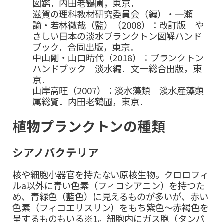
図鑑．内田老鶴圃，東京．
滋賀の理科教材研究委員会（編）・一瀬
諭・若林徹哉（監）（2008）：改訂版 や
さしい日本の淡水プランクトン図解ハンド
ブック．合同出版，東京．
中山剛・山口晴代（2018）：プランクトン
ハンドブック 淡水編．文一総合出版，東
京．
山岸高旺（2007）：淡水藻類 淡水産藻類
属総覧．内田老鶴圃，東京．
植物プランクトンの種類
シアノバクテリア
核や細胞小器官を持たない原核生物。クロロフィ
ルa以外に青い色素（フィコシアニン）を持つた
め、青緑色（藍色）に見えるものが多いが、赤い
色素（フィコエリスリン）をもち紫色～赤褐色を
呈するものもいる※1。細胞内にガス胞（タンパ