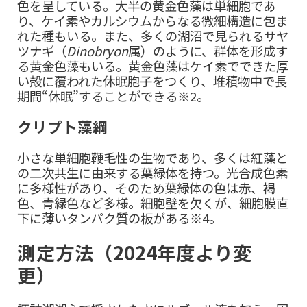
色を呈している。大半の黄金色藻は単細胞であ
り、ケイ素やカルシウムからなる微細構造に包ま
れた種もいる。また、多くの湖沼で見られるサヤ
ツナギ（
Dinobryon
属）のように、群体を形成す
る黄金色藻もいる。黄金色藻はケイ素でできた厚
い殻に覆われた休眠胞子をつくり、堆積物中で長
期間“休眠”することができる※2。
クリプト藻綱
小さな単細胞鞭毛性の生物であり、多くは紅藻と
の二次共生に由来する葉緑体を持つ。光合成色素
に多様性があり、そのため葉緑体の色は赤、褐
色、青緑色など多様。細胞壁を欠くが、細胞膜直
下に薄いタンパク質の板がある※4。
測定方法（2024年度より変
更）