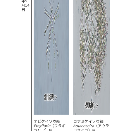
年5
月14
日
オビケイソウ綱
コアミケイソウ綱
Fragilaria
（フラギ
Aulacoseira
（アウラ
ラリア）属
コセイラ）属