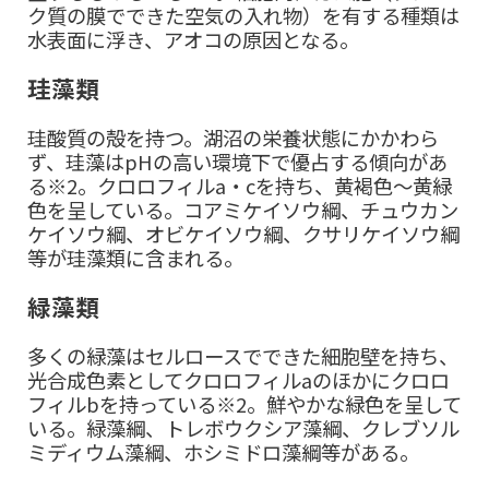
ク質の膜でできた空気の入れ物）を有する種類は
水表面に浮き、アオコの原因となる。
珪藻類
珪酸質の殻を持つ。湖沼の栄養状態にかかわら
ず、珪藻はpHの高い環境下で優占する傾向があ
る※2。クロロフィルa・cを持ち、黄褐色～黄緑
色を呈している。コアミケイソウ綱、チュウカン
ケイソウ綱、オビケイソウ綱、クサリケイソウ綱
等が珪藻類に含まれる。
緑藻類
多くの緑藻はセルロースでできた細胞壁を持ち、
光合成色素としてクロロフィルaのほかにクロロ
フィルbを持っている※2。鮮やかな緑色を呈して
いる。緑藻綱、トレボウクシア藻綱、クレブソル
ミディウム藻綱、ホシミドロ藻綱等がある。