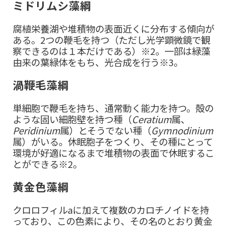
ミドリムシ藻綱
腐植栄養湖や堆積物の表面近くに分布する傾向が
ある。2つの鞭毛を持つ（ただし光学顕微鏡で観
察できるのは１本だけである）※2。一部は緑藻
由来の葉緑体をもち、光合成を行う※3。
渦鞭毛藻綱
単細胞で鞭毛を持ち、通常動く能力を持つ。殻の
ような固い細胞壁を持つ種（
Ceratium
属、
Peridinium
属）とそうでない種（
Gymnodinium
属）がいる。休眠胞子をつくり、その種にとって
環境が好適になるまで堆積物の表面で休眠するこ
とができる※2。
黄金色藻綱
クロロフィルaに加えて複数のカロチノイドを持
っており、この色素により、その名のとおり黄金