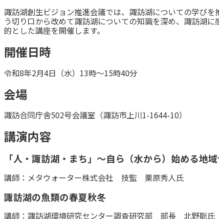
諏訪湖創生ビジョン推進会議では、諏訪湖についての学びを
う切り口から改めて諏訪湖についての知識を深め、諏訪湖に
的とした講座を開催します。
開催日時
令和8年2月4日（水）13時～15時40分
会場
諏訪合同庁舎502号会議室（諏訪市上川1-1644-10）
講演内容
「人・諏訪湖・まち」～自ら（水から）始める地域
講師：メタウォーター株式会社 技監 栗原秀人氏
諏訪湖の魚類の春夏秋冬
講師：諏訪湖環境研究センター調査研究部 部長 北野聡氏