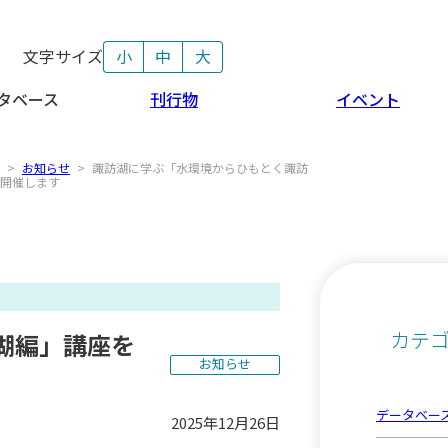
文字サイズ
小
中
大
タベース
刊行物
イベント
>
お知らせ
>
諏訪湖に学ぶ「水環境からひもとく諏訪
開催します
カテ
湖編」講座を
お知らせ
データベー
2025年12月26日