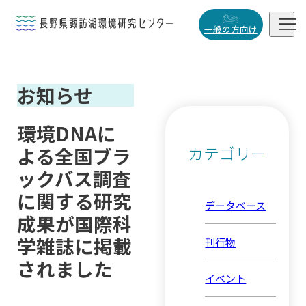


一般の方向け
概要・役割
お知らせ

研究活動

環境DNAに
データベース
カテゴリー
よる全国ブラ

ックバス調査
に関する研究
データベース
成果が国際科
小
中
大
学雑誌に掲載
刊行物
されました
イベント