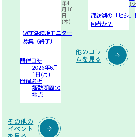
年4
(火
月16
諏訪湖の「ヒシ」
日
(木)
何者か？
諏訪湖環境モニター
募集（終了）
他のコラ

ムを見る
開催日時
2026年6月
1日(月)
開催場所
諏訪湖周10
地点
その他の

イベント
を見る