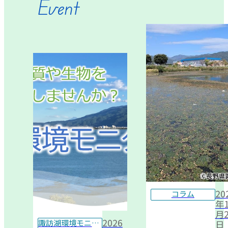
Event
20
コラム
年1
月2
2026
諏訪湖環境モニター
日