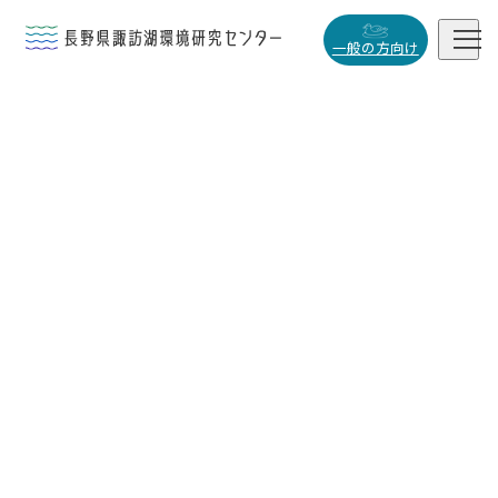


一般の方向け
概要・役割

研究活動

データベース

小
中
大