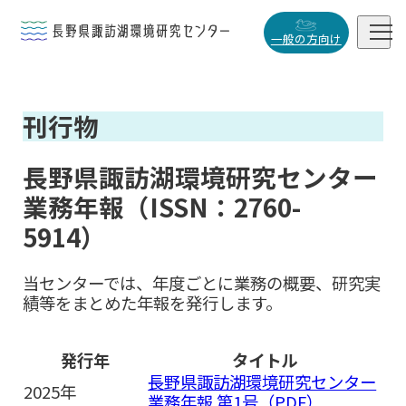


一般の方向け
概要・役割
刊行物

研究活動

長野県諏訪湖環境研究センター
データベース
業務年報（ISSN：2760-

5914）
当センターでは、年度ごとに業務の概要、研究実
績等をまとめた年報を発行します。
小
中
大
発行年
タイトル
長野県諏訪湖環境研究センター
2025年
業務年報 第1号（PDF）