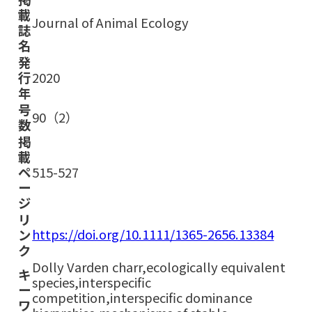
載
Journal of Animal Ecology
誌
名
発
行
2020
年
号
90（2）
数
掲
載
ペ
515-527
ー
ジ
リ
https://doi.org/10.1111/1365-2656.13384
ン
ク
Dolly Varden charr,ecologically equivalent
キ
species,interspecific
ー
competition,interspecific dominance
ワ