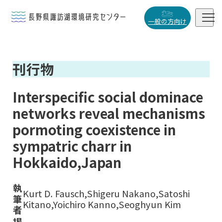


一般の方向け
概要・役割
刊行物

研究活動

Interspecific social dominace
データベース
networks reveal mechanisms

pormoting coexistence in
sympatric charr in
Hokkaido,Japan
小
中
大
執
Kurt D. Fausch,Shigeru Nakano,Satoshi
筆
Kitano,Yoichiro Kanno,Seoghyun Kim
者
掲