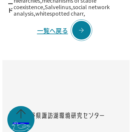
hierarchies,mechanisms of stable
ー
coexistence,Salvelinus,social network
ド
analysis,whitespotted charr,

一覧へ戻る
