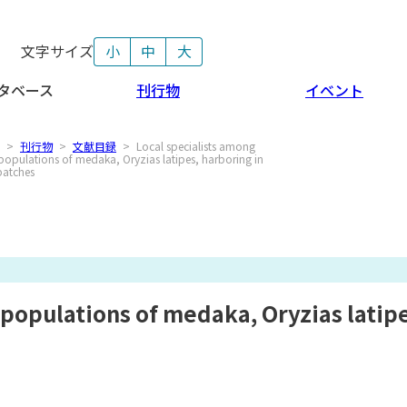
文字サイズ
小
中
大
タベース
刊行物
イベント
>
刊行物
>
文献目録
>
Local specialists among
opulations of medaka, Oryzias latipes, harboring in
patches
populations of medaka, Oryzias latipe