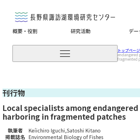
概要・役割
研究活動
デー

トップページ
endangered p
fragmented 
刊行物
Local specialists among endangered 
harboring in fragmented patches
執筆者
Keíichiro Iguchi,Satoshi Kitano
掲載誌名
Environmental Biology of Fishes