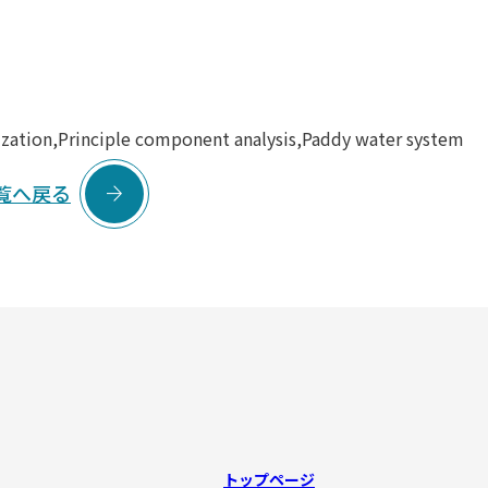
zation,Principle component analysis,Paddy water system

覧へ戻る
トップページ