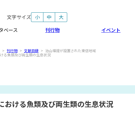
文字サイズ
小
中
大
タベース
刊行物
イベント
>
刊行物
>
文献目録
>
治山堰提が設置された東信地域
ける魚類及び両生類の生息状況
における魚類及び両生類の生息状況