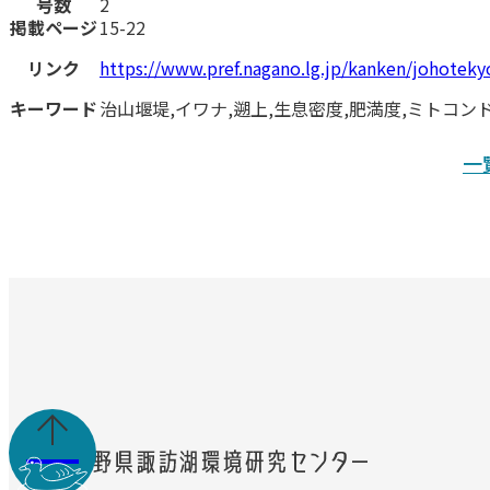
号数
2
掲載ページ
15-22
リンク
https://www.pref.nagano.lg.jp/kanken/johote
キーワード
治山堰堤,イワナ,遡上,生息密度,肥満度,ミトコンド
一
