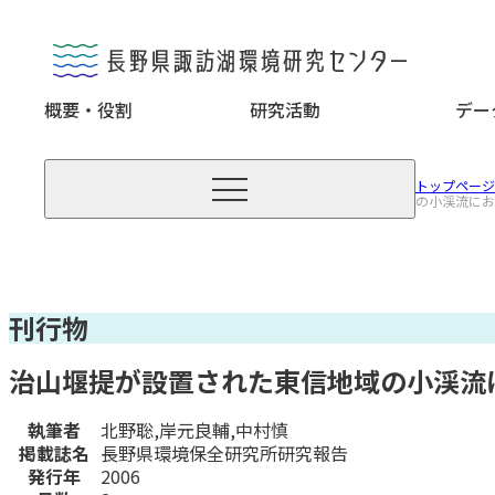
概要・役割
研究活動
デー

トップページ
の小渓流にお
刊行物
治山堰提が設置された東信地域の小渓流
執筆者
北野聡,岸元良輔,中村慎
掲載誌名
長野県環境保全研究所研究報告
発行年
2006