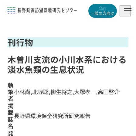


一般の方向け
概要・役割
刊行物

研究活動

木曽川支流の小川水系における
データベース
淡水魚類の生息状況

執
筆
小林尚,北野聡,柳生将之,大塚孝一,高田啓介
者
小
中
大
掲
載
長野県環境保全研究所研究報告
誌
名
発