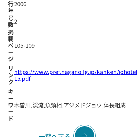
行
2006
年
号
2
数
掲
載
ペ
105-109
ー
ジ
リ
https://www.pref.nagano.lg.jp/kanken/joho
ン
15.pdf
ク
キ
ー
ワ
木曽川,渓流,魚類相,アジメドジョウ,体長組成
ー
ド

一覧へ戻る