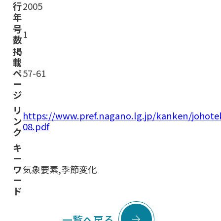
行
2005
年
号
1
数
掲
載
ペ
57-61
ー
ジ
リ
https://www.pref.nagano.lg.jp/kanken/joho
ン
08.pdf
ク
キ
ー
ワ
気象要素,季節変化
ー
ド

一覧へ戻る