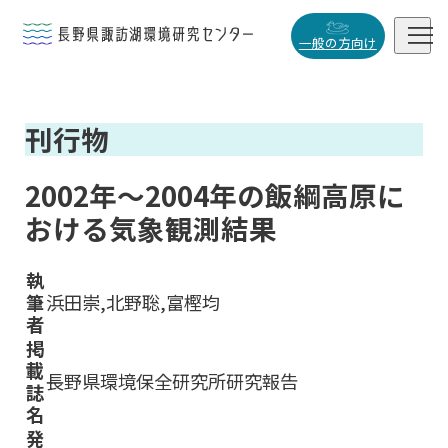


一般の方向け
概要・役割
刊行物

研究活動

2002年～2004年の飯綱高原に
データベース
おける気象観測結果

執
筆
浜田崇,北野聡,富樫均
者
小
中
大
掲
載
長野県環境保全研究所研究報告
誌
名
発