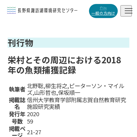


一般の方向け
概要・役割
刊行物

研究活動

栄村とその周辺における2018
データベース
年の魚類捕獲記録

北野聡,柳生将之,ピーターソン・マイル
執筆者
ズ,山形哲也,保坂順一
掲載誌
信州大学教育学部附属志賀自然教育研究
小
中
大
名
施設研究実績
発行年
2020
号数
59
掲載ペ
21-27
ージ