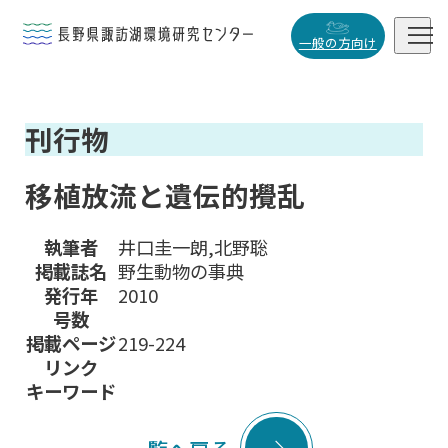


一般の方向け
概要・役割
刊行物

研究活動

移植放流と遺伝的攪乱
データベース

執筆者
井口圭一朗,北野聡
掲載誌名
野生動物の事典
発行年
2010
号数
小
中
大
掲載ページ
219-224
リンク
キーワード