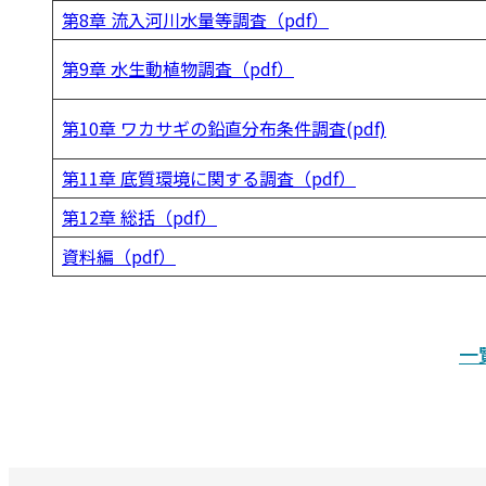
第8章 流入河川水量等調査（pdf）
第9章 水生動植物調査（pdf）
第10章 ワカサギの鉛直分布条件調査(pdf)
第11章 底質環境に関する調査（pdf）
第12章 総括（pdf）
資料編（pdf）
一