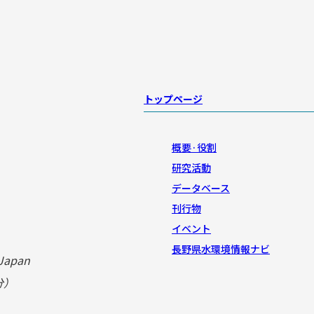
トップページ
概要·役割
研究活動
データベース
刊行物
イベント
長野県水環境情報ナビ
 Japan
分）