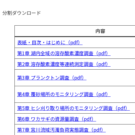
分割ダウンロード
内容
表紙・目次・はじめに（pdf）
第1章 湖内全域の溶存酸素濃度調査（pdf）
第2章 溶存酸素濃度等連続測定調査（pdf）
第3章 プランクトン調査（pdf）
第4章 覆砂場所のモニタリング調査（pdf）
第5章 ヒシ刈り取り場所のモニタリング調査（pdf）
第6章 ワカサギの資源量調査（pdf）
第7章 宮川流域汚濁負荷実態調査（pdf）