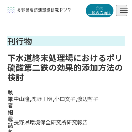


一般の方向け
概要・役割
刊行物

研究活動

下水道終末処理場におけるポリ
データベース
硫酸第二鉄の効果的添加方法の

検討
執
筆
中山隆,鹿野正明,小口文子,渡辺哲子
小
中
大
者
掲
載
長野県環境保全研究所研究報告
誌
名