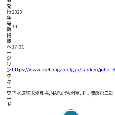
発
行
2023
年
号
19
数
掲
載
ペ
17-21
ー
ジ
リ
https://www.pref.nagano.lg.jp/kanken/joho
ン
ク
キ
ー
ワ
下水道終末処理場,MAP,配管閉塞,ポリ硫酸第二鉄
ー
ド