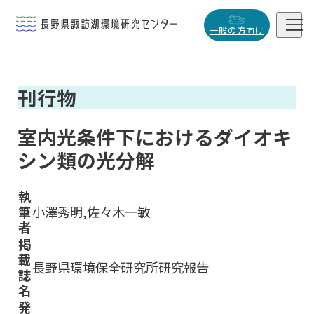


一般の方向け
概要・役割
刊行物

研究活動

室内光条件下におけるダイオキ
データベース
シン類の光分解

執
筆
小澤秀明,佐々木一敏
者
小
中
大
掲
載
長野県環境保全研究所研究報告
誌
名
発