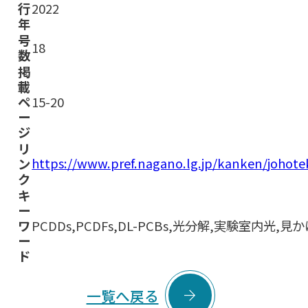
行
2022
年
号
18
数
掲
載
ペ
15-20
ー
ジ
リ
https://www.pref.nagano.lg.jp/kanken/joho
ン
ク
キ
ー
ワ
PCDDs,PCDFs,DL-PCBs,光分解,実験室内光,
ー
ド

一覧へ戻る