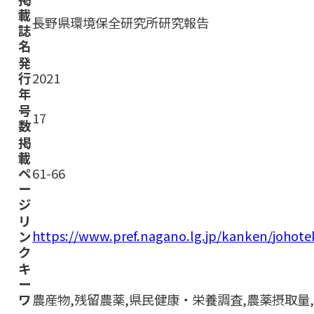
載
長野県環境保全研究所研究報告
誌
名
発
行
2021
年
号
17
数
掲
載
ペ
61-66
ー
ジ
リ
https://www.pref.nagano.lg.jp/kanken/joho
ン
ク
キ
ー
ワ
農産物,残留農薬,県民健康・栄養調査,農薬摂取量,