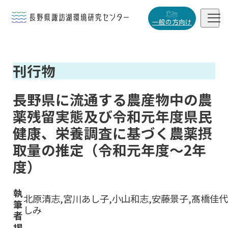


一般の方向け
概要・役割
刊行物

研究活動

長野県に流通する農産物中の農
データベース
薬残留実態及び令和元年度県民

健康、栄養調査に基づく農薬摂
取量の推定（令和元年度～2年
度）
小
中
大
執
北原清志,宮川あし子,小山和志,安藤景子,髙橋佳代
筆
しみ
者
掲