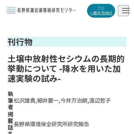


一般の方向け
概要・役割
刊行物

研究活動

土壌中放射性セシウムの長期的
データベース
挙動について -降水を用いた加

速実験の試み-
執
筆
松沢雄貴,細井要一,今井万治朗,渡辺哲子
小
中
大
者
掲
載
長野県環境保全研究所研究報告
誌
名