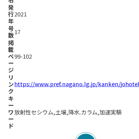
発
行
2021
年
号
17
数
掲
載
ペ
99-102
ー
ジ
リ
https://www.pref.nagano.lg.jp/kanken/joho
ン
ク
キ
ー
ワ
放射性セシウム,土壌,降水.カラム,加速実験
ー
ド