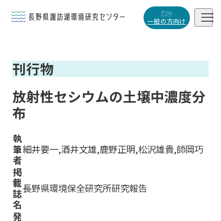


一般の方向け
概要・役割
刊行物

研究活動

放射性セシウムの土壌中濃度分
データベース
布

執
筆
細井要一,酒井文雄,鹿野正明,松沢雄貴,師岡巧
者
小
中
大
掲
載
長野県環境保全研究所研究報告
誌
名
発