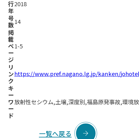
行
2018
年
号
14
数
掲
載
ペ
1-5
ー
ジ
リ
https://www.pref.nagano.lg.jp/kanken/joho
ン
ク
キ
ー
ワ
放射性セシウム,土壌,深度別,福島原発事故,環境
ー
ド

一覧へ戻る