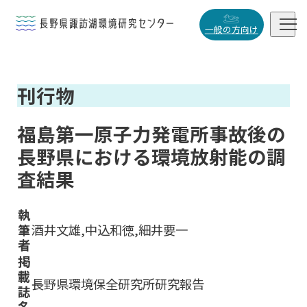


一般の方向け
概要・役割
刊行物

研究活動

福島第一原子力発電所事故後の
データベース
長野県における環境放射能の調

査結果
執
筆
酒井文雄,中込和徳,細井要一
小
中
大
者
掲
載
長野県環境保全研究所研究報告
誌
名