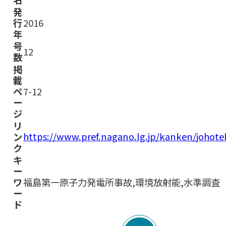
発
行
2016
年
号
12
数
掲
載
ペ
7-12
ー
ジ
リ
https://www.pref.nagano.lg.jp/kanken/joho
ン
ク
キ
ー
ワ
福島第一原子力発電所事故,環境放射能,水準調査
ー
ド