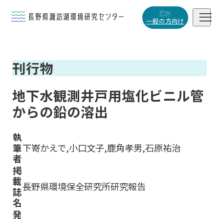


一般の方向け
概要・役割
刊行物

研究活動

地下水観測井戸用塩化ビニル管
データベース
からの鉛の溶出

執
筆
下嵜かえで,小口文子,鹿角孝男,石原祐治
者
小
中
大
掲
載
長野県環境保全研究所研究報告
誌
名
発