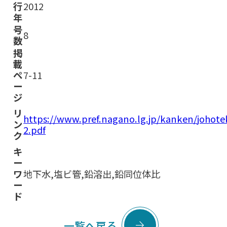
行
2012
年
号
8
数
掲
載
ペ
7-11
ー
ジ
リ
https://www.pref.nagano.lg.jp/kanken/joho
ン
2.pdf
ク
キ
ー
ワ
地下水,塩ビ管,鉛溶出,鉛同位体比
ー
ド

一覧へ戻る