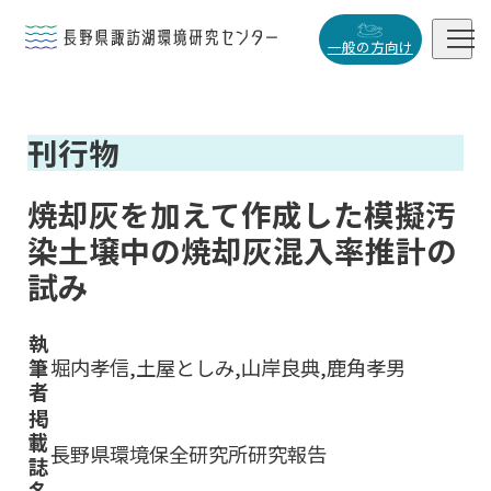


一般の方向け
概要・役割
刊行物

研究活動

焼却灰を加えて作成した模擬汚
データベース
染土壌中の焼却灰混入率推計の

試み
執
筆
堀内孝信,土屋としみ,山岸良典,鹿角孝男
小
中
大
者
掲
載
長野県環境保全研究所研究報告
誌
名