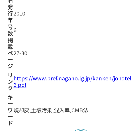
発
行
2010
年
号
6
数
掲
載
ペ
27-30
ー
ジ
リ
https://www.pref.nagano.lg.jp/kanken/joho
ン
6.pdf
ク
キ
ー
ワ
焼却灰,土壌汚染,混入率,CMB法
ー
ド