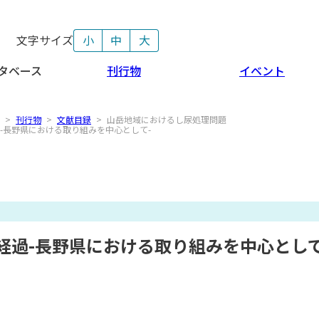
文字サイズ
小
中
大
タベース
刊行物
イベント
>
刊行物
>
文献目録
>
山岳地域におけるし尿処理問題
-長野県における取り組みを中心として-
経過-長野県における取り組みを中心として