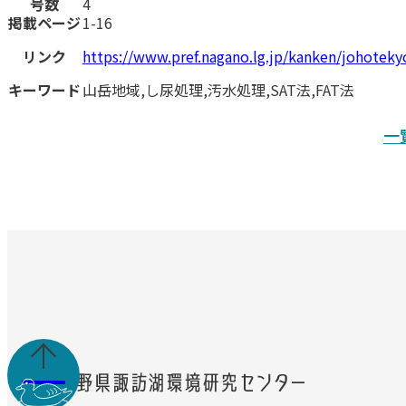
号数
4
掲載ページ
1-16
リンク
https://www.pref.nagano.lg.jp/kanken/johote
キーワード
山岳地域,し尿処理,汚水処理,SAT法,FAT法
一
