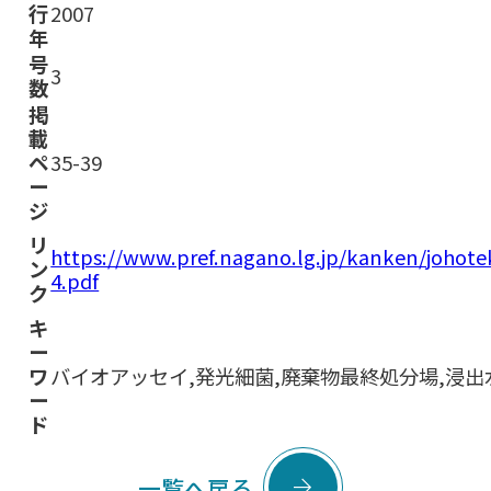
行
2007
年
号
3
数
掲
載
ペ
35-39
ー
ジ
リ
https://www.pref.nagano.lg.jp/kanken/joho
ン
4.pdf
ク
キ
ー
ワ
バイオアッセイ,発光細菌,廃棄物最終処分場,浸出
ー
ド

一覧へ戻る