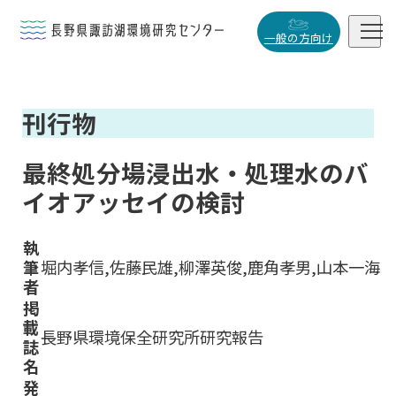


一般の方向け
概要・役割
刊行物

研究活動

最終処分場浸出水・処理水のバ
データベース
イオアッセイの検討

執
筆
堀内孝信,佐藤民雄,柳澤英俊,鹿角孝男,山本一海
者
小
中
大
掲
載
長野県環境保全研究所研究報告
誌
名
発