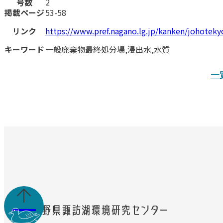
号数
2
掲載ページ
53-58
リンク
https://www.pref.nagano.lg.jp/kanken/johote
キーワード
一般廃棄物最終処分場,浸出水,水質
一
