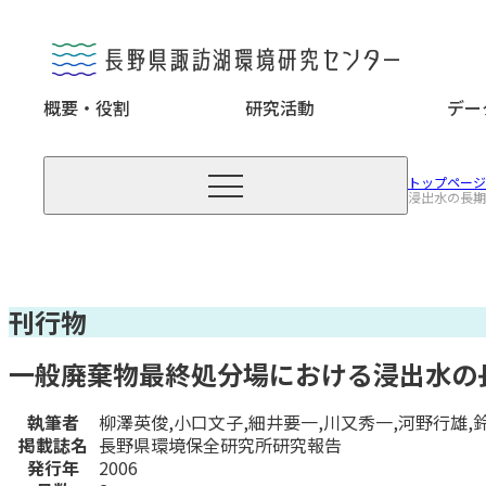
概要・役割
研究活動
デー

トップページ
浸出水の長期
刊行物
一般廃棄物最終処分場における浸出水の
執筆者
柳澤英俊,小口文子,細井要一,川又秀一,河野行雄,
掲載誌名
長野県環境保全研究所研究報告
発行年
2006