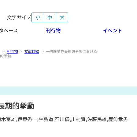
文字サイズ
小
中
大
タベース
刊行物
イベント
>
刊行物
>
文献目録
>
一般廃棄物最終処分場における
的挙動
長期的挙動
鈴木富雄,伊東秀一,林弘道,石川儀,川村實,佐藤民雄,鹿角孝男