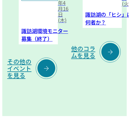
年4
(火
月16
諏訪湖の「ヒシ」
日
(木)
何者か？
諏訪湖環境モニター
募集（終了）
他のコラ

ムを見る
その他の

イベント
を見る