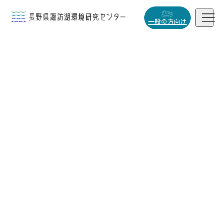


一般の方向け
概要・役割

研究活動

データベース

小
中
大