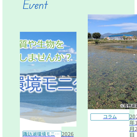
Event
20
コラム
年1
月2
2026
諏訪湖環境モニター
日