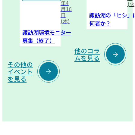
年4
(火
月16
諏訪湖の「ヒシ」
日
(木)
何者か？
諏訪湖環境モニター
募集（終了）
他のコラ

ムを見る
その他の

イベント
を見る