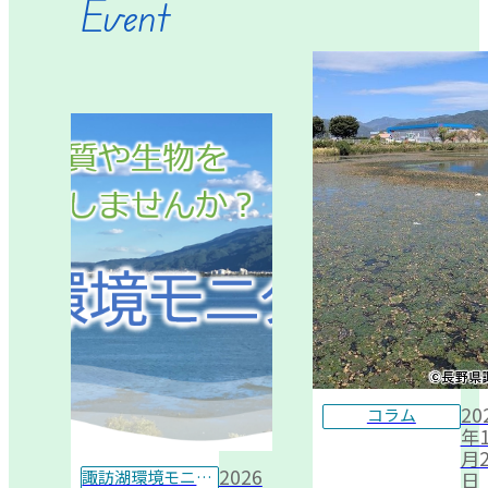
Event
20
コラム
年1
月2
2026
諏訪湖環境モニター
日