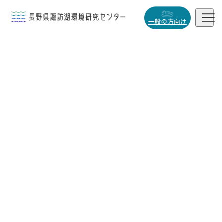


一般の方向け
概要・役割

研究活動

データベース

小
中
大