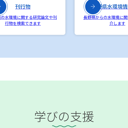

刊行物

長野県水環境情
県の水環境に関する研究論文や刊
長野県からの水環境に関
行物を検索できます
介します
学びの支援