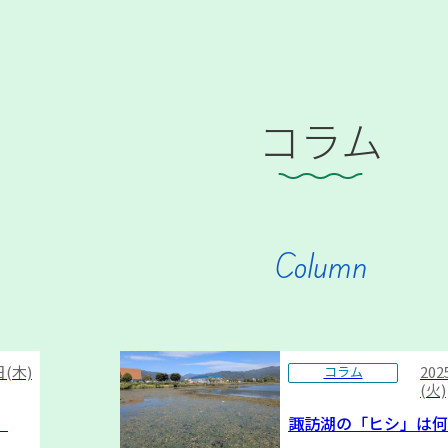
コラム
Column
日(木)
20
コラム
(火)
）
諏訪湖の「ヒシ」は何