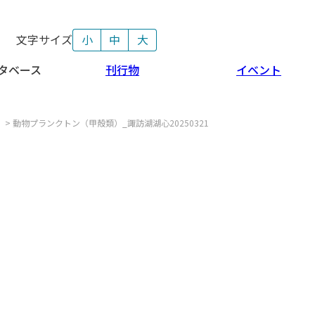
文字サイズ
小
中
大
タベース
刊行物
イベント
>
動物プランクトン（甲殻類）_諏訪湖湖心20250321