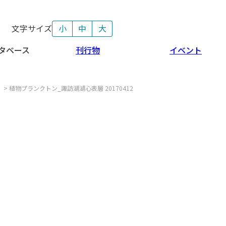
文字サイズ
小
中
大
タベース
刊行物
イベント
>
植物プランクトン_諏訪湖湖心表層 20170412