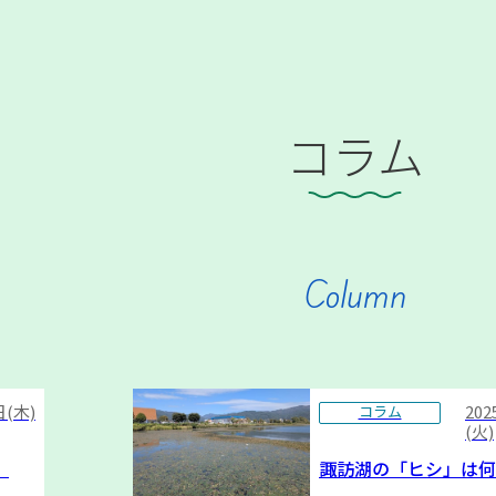
コラム
Column
日(木)
20
コラム
(火)
）
諏訪湖の「ヒシ」は何