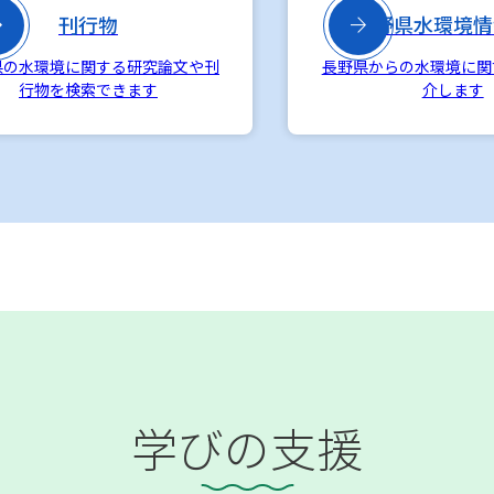

刊行物

長野県水環境情
県の水環境に関する研究論文や刊
長野県からの水環境に関
行物を検索できます
介します
学びの支援