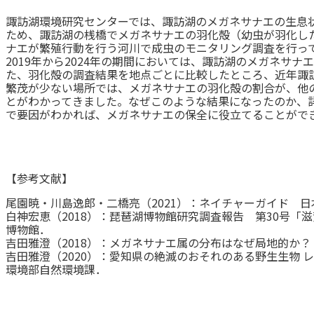
諏訪湖環境研究センターでは、諏訪湖のメガネサナエの生息
ため、諏訪湖の桟橋でメガネサナエの羽化殻（幼虫が羽化し
ナエが繁殖行動を行う河川で成虫のモニタリング調査を行っ
2019年から2024年の期間においては、諏訪湖のメガネサ
た、羽化殻の調査結果を地点ごとに比較したところ、近年諏
繁茂が少ない場所では、メガネサナエの羽化殻の割合が、他
とがわかってきました。なぜこのような結果になったのか、
で要因がわかれば、メガネサナエの保全に役立てることがで
【参考文献】
尾園暁・川島逸郎・二橋亮（2021）：ネイチャーガイド 
白神宏恵（2018）：琵琶湖博物館研究調査報告 第30号「滋
博物館．
吉田雅澄（2018）：メガネサナエ属の分布はなぜ局地的か？ Aesch
吉田雅澄（2020）：愛知県の絶滅のおそれのある野生生物 レ
環境部自然環境課．