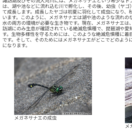
諏訪湖及びその流入河川には、メガネサナエという希少なト
は、湖や池などに流れ込む川で孵化し、その後、幼虫（ヤゴ）
て成長します。成長したヤゴは初夏に羽化して成虫になり、
います。このように、メガネサナエは湖や池のような流れの
水の両方の環境が必要な生き物です。現在、メガネサナエは
訪湖にのみ生息が確認されている絶滅危惧種で、琵琶湖や愛
す。生物多様性を守るためには、このような絶滅危惧種に着
です。そして、そのためにはメガネサナエがどこでどのよう
になります。
メガネサナエの成虫
メ