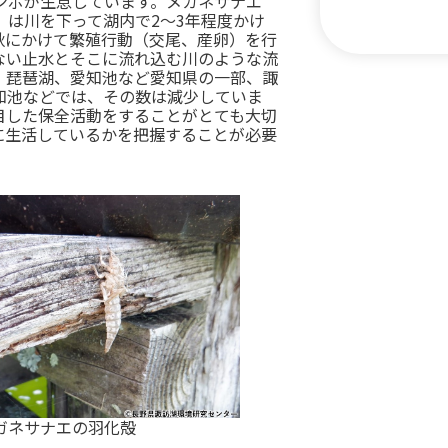
ンボが生息しています。メガネサナエ
は川を下って湖内で2～3年程度かけ
秋にかけて繁殖行動（交尾、産卵）を行
ない止水とそこに流れ込む川のような流
、琵琶湖、愛知池など愛知県の一部、諏
知池などでは、その数は減少していま
目した保全活動をすることがとても大切
に生活しているかを把握することが必要
ガネサナエの羽化殻