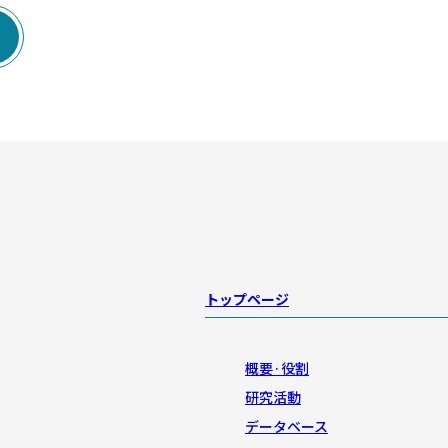

トップページ
概要·役割
研究活動
データベース