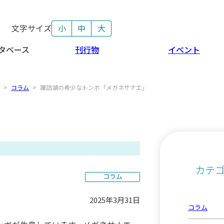
文字サイズ
小
中
大
タベース
刊行物
イベント
>
コラム
>
諏訪湖の希少なトンボ「メガネサナエ」
カテ
コラム
2025年3月31日
コラム