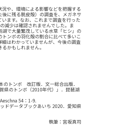
状況や、環境による影響などを把握する
た後に残る脱皮殻）の調査を、メガネサ
ています。なお、これまで調査を行った
ナエの減少は確認されませんでした。ま
訪湖で大量繁茂している水草「ヒシ」の
のトンボの羽化殻の割合に比べて多いこ
詳細はわかっていませんが、今後の調査
きるかもしれません。
日本のトンボ 改訂版．文一総合出版．
賀県のトンボ（2010年代）」．琵琶湖
na 54：1-9.
ッドデータブックあいち 2020．愛知県
執筆：宮坂真司