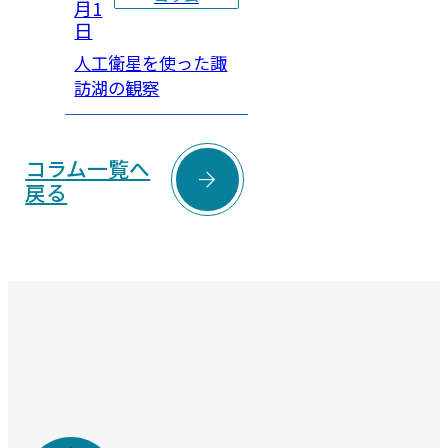
月1
日
人工衛星を使った諏
訪湖の観察
コラム一覧へ

戻る