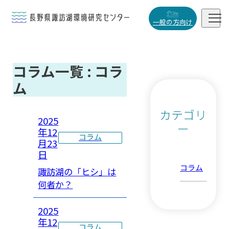


一般の方向け
概要・役割
コラム一覧 : コラ

研究活動
ム

データベース
カテゴリ

2025
ー
年12
コラム
月23
日
コラム
諏訪湖の「ヒシ」は
小
中
大
何者か？
2025
年12
コラム