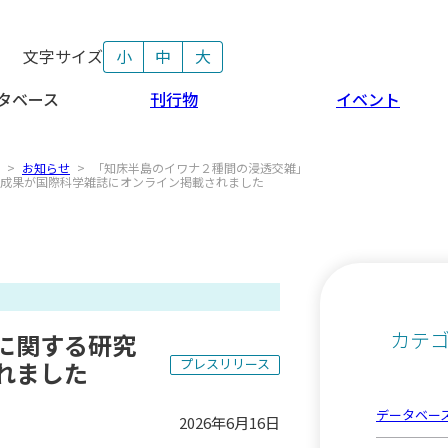
文字サイズ
小
中
大
タベース
刊行物
イベント
>
お知らせ
>
「知床半島のイワナ２種間の浸透交雑」
成果が国際科学雑誌にオンライン掲載されました
カテ
に関する研究
プレスリリース
れました
データベー
2026年6月16日