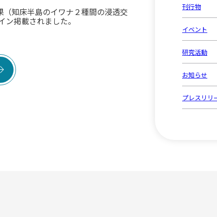
刊行物
果（知床半島のイワナ２種間の浸透交
tyにオンライン掲載されました。
イベント
研究活動

お知らせ
プレスリリ