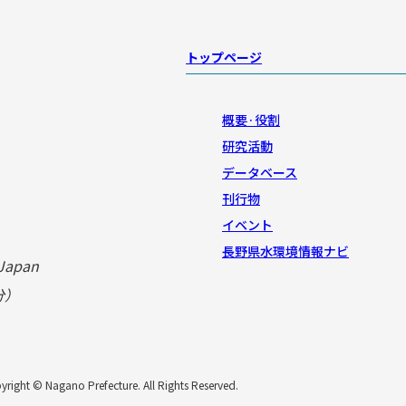
トップページ
概要·役割
研究活動
データベース
刊行物
イベント
長野県水環境情報ナビ
 Japan
分）
right © Nagano Prefecture. All Rights Reserved.