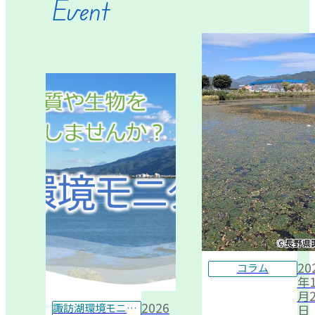
Event
20
コラム
年1
月2
2026
諏訪湖環境モニター
日