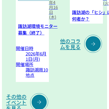
年4
(火
月16
諏訪湖の「ヒシ」
日
(木)
何者か？
諏訪湖環境モニター
募集（終了）
他のコラ

ムを見る
開催日時
2026年6月
1日(月)
開催場所
諏訪湖周10
地点
その他の

イベント
を見る