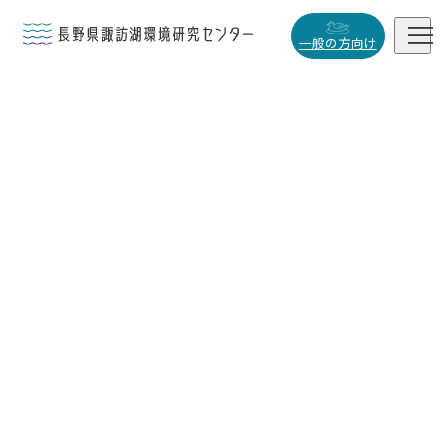


一般の方向け
概要・役割

研究活動

データベース

小
中
大