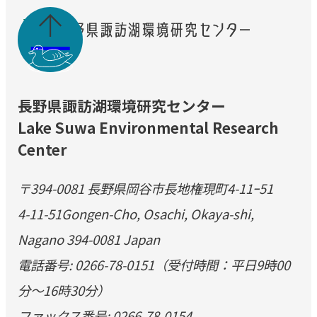
Nojiri,Nagano,Japan

Changes in foraging and
predator avoidance behavior
of Japanese dace
(Pseudaspius hakonensis) to
2021
predation risk by invasive
smallmouth
長野県諏訪湖環境研究センター
bass(Micropterus dolomieu)
Lake Suwa Environmental Research
in a Japanese lake
動物の世界（魚類と水生昆虫、
Center
2021
爬虫類と両生類）
2021
魚類
〒394-0081 長野県岡谷市長地権現町4-11ｰ51
Habitat dependent
predation-competition
4-11-51Gongen-Cho, Osachi, Okaya-shi,
interaction shifts of invasive
Nagano 394-0081 Japan
2021
smallmouth
bass(Micropterus dolomieu)
電話番号: 0266-78-0151（受付時間：平日9時00
and resident cyprinids in the
分～16時30分）
Chikuma River,Nagano,Japan
ファックス番号: 0266-78-0154