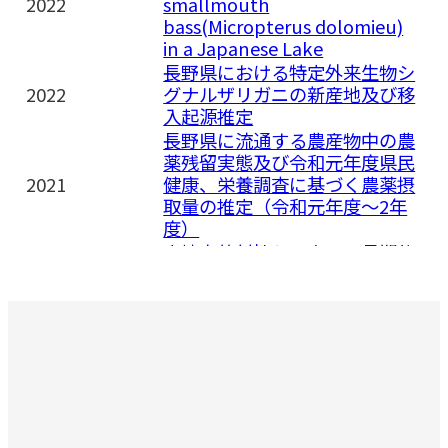
2022
smallmouth
bass(Micropterus dolomieu)
in a Japanese Lake
長野県における特定外来生物シ
2022
グナルザリガニの新産地及び移
入起源推定
長野県に流通する農産物中の農
薬残留実態及び令和元年度県民
2021
健康、栄養調査に基づく農薬摂
取量の推定（令和元年度～2年
度）
土壌中放射性セシウムの長期的
2021
挙動について -降水を用いた加
速実験の試み-
諏訪湖沿岸域における底質性状
2021
の実態
Resident spawning of
Japanese smelt, Hypomesus
2021
nipponensis, along gravel
shorelines in Lake