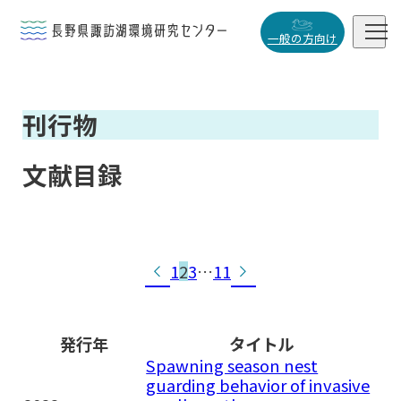


一般の方向け
概要・役割
刊行物

研究活動

文献目録
データベース

Posts


1
2
3
…
11
pagination
小
中
大
発行年
タイトル
Spawning season nest
guarding behavior of invasive