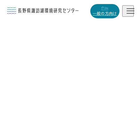


一般の方向け
概要・役割

研究活動

データベース

小
中
大