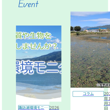
Event
20
コラム
年1
月2
2026
諏訪湖環境モニター
日