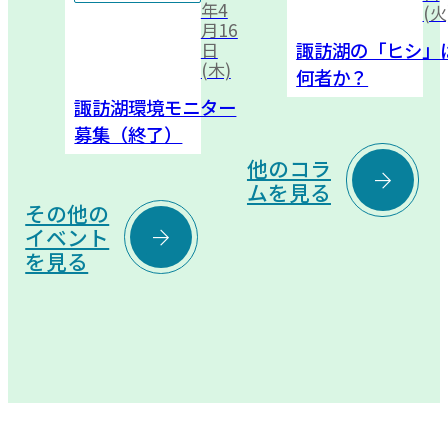
年4
(火
月16
諏訪湖の「ヒシ」
日
(木)
何者か？
諏訪湖環境モニター
募集（終了）
他のコラ

ムを見る
その他の

イベント
を見る