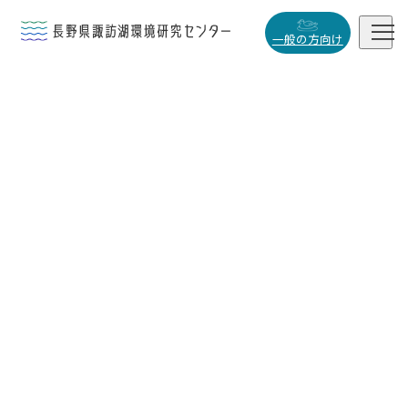


一般の方向け
概要・役割

研究活動

データベース

小
中
大