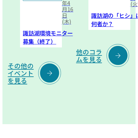
年4
(火
月16
諏訪湖の「ヒシ」
日
(木)
何者か？
諏訪湖環境モニター
募集（終了）
他のコラ

ムを見る
その他の

イベント
を見る