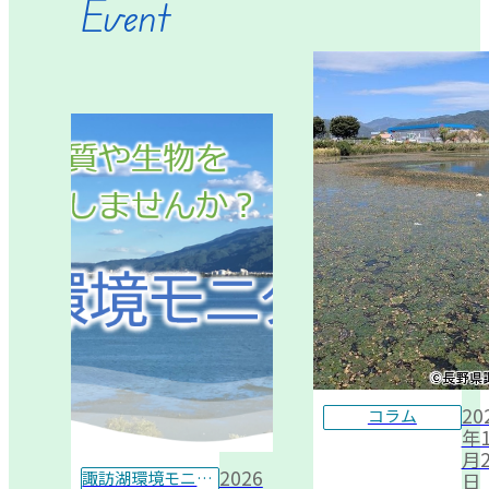
Event
20
コラム
年1
月2
2026
諏訪湖環境モニター
日