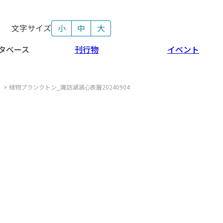
文字サイズ
小
中
大
タベース
刊行物
イベント
>
植物プランクトン_諏訪湖湖心表層20240904