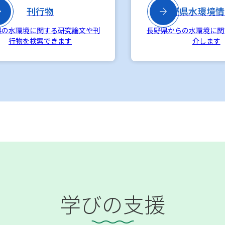

刊行物

長野県水環境情
県の水環境に関する研究論文や刊
長野県からの水環境に関
行物を検索できます
介します
学びの支援