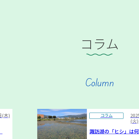
コラム
Column
日(木)
20
コラム
(火)
）
諏訪湖の「ヒシ」は何