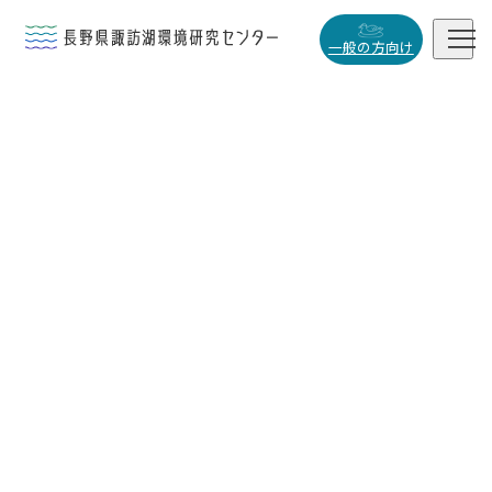


一般の方向け
概要・役割

研究活動

データベース

小
中
大