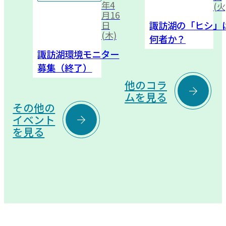
年4
(火
月16
諏訪湖の「ヒシ」
日
(木)
何者か？
諏訪湖環境モニター
募集（終了）
他のコラ

ムを見る
その他の

イベント
を見る