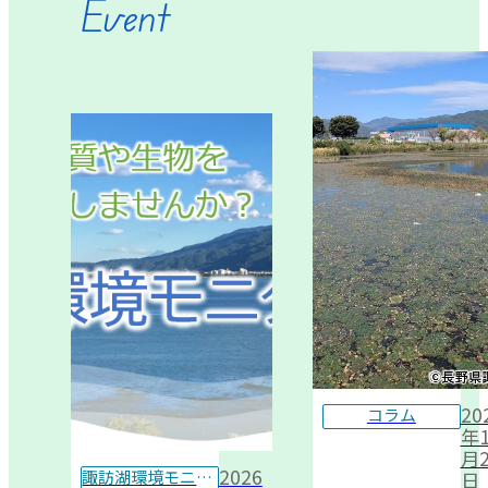
Event
20
コラム
年1
月2
2026
諏訪湖環境モニター
日