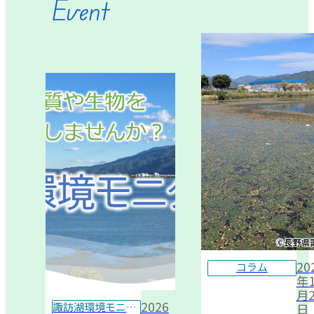
Event
20
コラム
年1
月2
2026
諏訪湖環境モニター
日