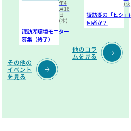
年4
(火
月16
諏訪湖の「ヒシ」
日
(木)
何者か？
諏訪湖環境モニター
募集（終了）
他のコラ

ムを見る
その他の

イベント
を見る