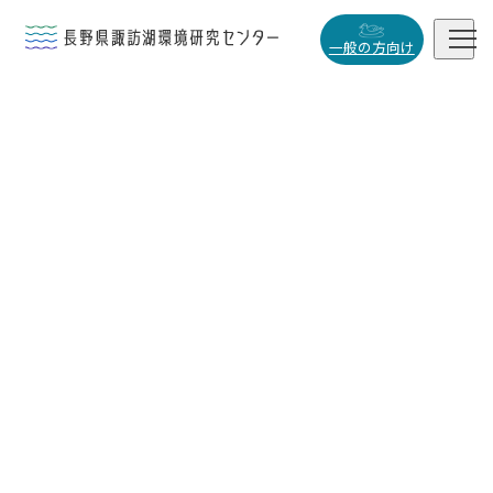


一般の方向け
概要・役割

研究活動

データベース

小
中
大