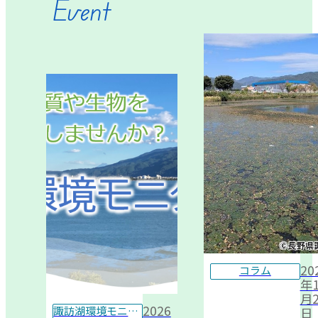
Event
20
コラム
年1
月2
2026
諏訪湖環境モニター
日