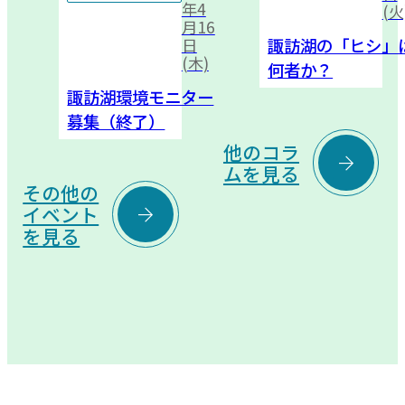
年4
(火
月16
諏訪湖の「ヒシ」
日
(木)
何者か？
諏訪湖環境モニター
募集（終了）
他のコラ

ムを見る
その他の

イベント
を見る