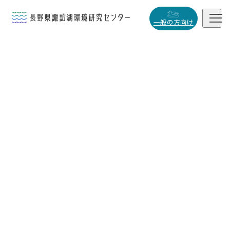


一般の方向け
概要・役割

研究活動

データベース

小
中
大