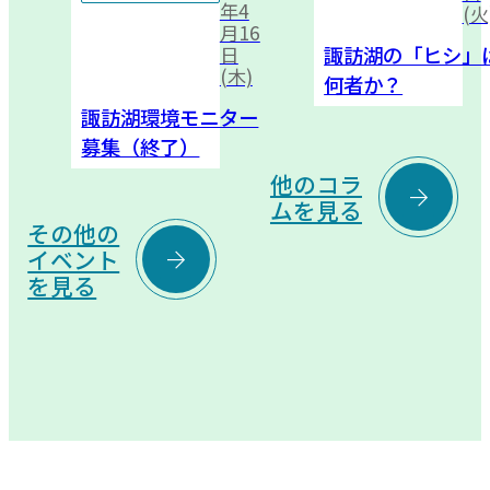
年4
(火
月16
諏訪湖の「ヒシ」
日
(木)
何者か？
諏訪湖環境モニター
募集（終了）
他のコラ

ムを見る
その他の

イベント
を見る