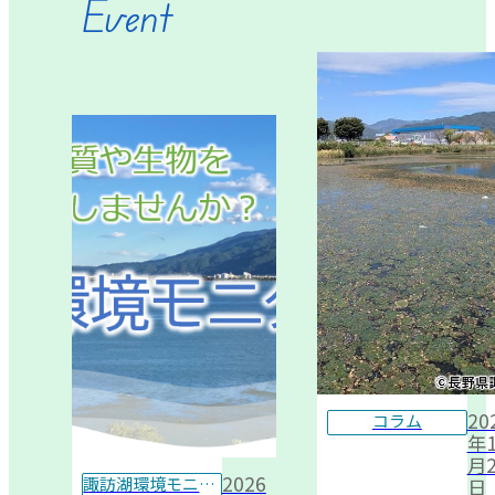
Event
20
コラム
年1
月2
2026
諏訪湖環境モニター
日