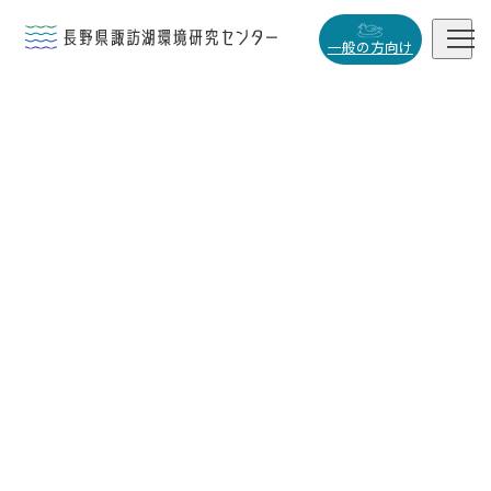


一般の方向け
概要・役割

研究活動

データベース

小
中
大