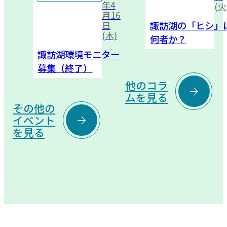
年4
(火
月16
諏訪湖の「ヒシ」
日
(木)
何者か？
諏訪湖環境モニター
募集（終了）
他のコラ

ムを見る
その他の

イベント
を見る