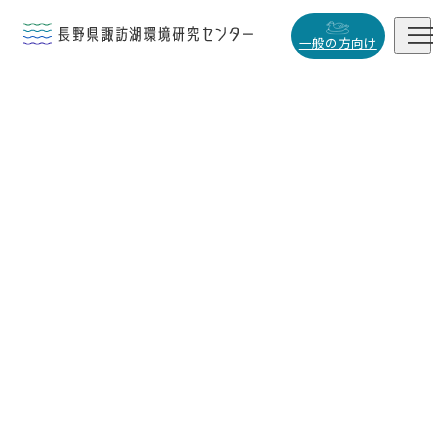


一般の方向け
概要・役割

研究活動

データベース

小
中
大