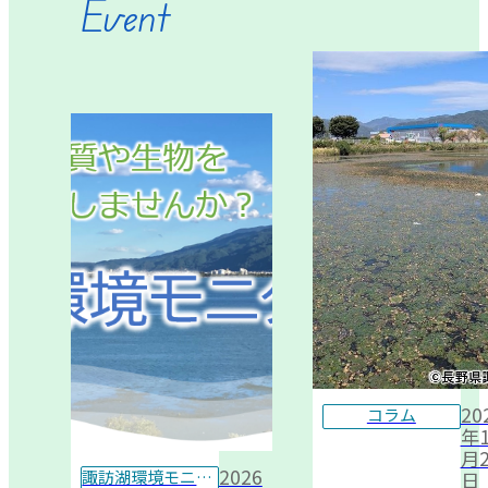
Event
20
コラム
年1
月2
2026
諏訪湖環境モニター
日