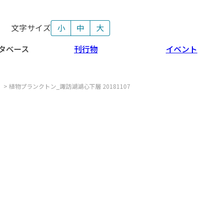
文字サイズ
小
中
大
タベース
刊行物
イベント
>
植物プランクトン_諏訪湖湖心下層 20181107